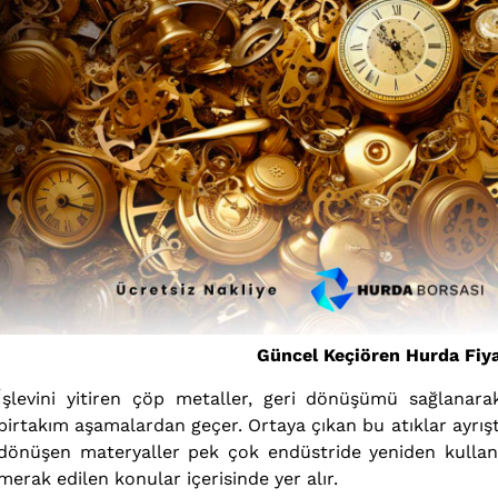
Güncel Keçiören Hurda Fiya
İşlevini yitiren çöp metaller, geri dönüşümü sağlanar
birtakım aşamalardan geçer. Ortaya çıkan bu atıklar ayrışt
dönüşen materyaller pek çok endüstride yeniden kullanıl
merak edilen konular içerisinde yer alır.