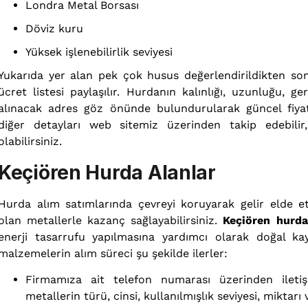
Londra Metal Borsası
Döviz kuru
Yüksek işlenebilirlik seviyesi
Yukarıda yer alan pek çok husus değerlendirildikten son
ücret listesi paylaşılır. Hurdanın kalınlığı, uzunluğu,
alınacak adres göz önünde bulundurularak güncel fiyat
diğer detayları web sitemiz üzerinden takip edebili
olabilirsiniz.
Keçiören Hurda Alanlar
Hurda alım satımlarında çevreyi koruyarak gelir elde
olan metallerle kazanç sağlayabilirsiniz.
Keçiören hurda
enerji tasarrufu yapılmasına yardımcı olarak doğal ka
malzemelerin alım süreci şu şekilde ilerler:
Firmamıza ait telefon numarası üzerinden iletiş
metallerin türü, cinsi, kullanılmışlık seviyesi, miktarı