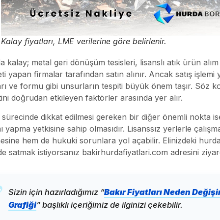
Kalay fiyatları, LME verilerine göre belirlenir.
 kalay; metal geri dönüşüm tesisleri, lisanslı atık ürün alım
eti yapan firmalar tarafından satın alınır. Ancak satış işlem
arı ve formu gibi unsurların tespiti büyük önem taşır. Söz
ini doğrudan etkileyen faktörler arasında yer alır.
 sürecinde dikkat edilmesi gereken bir diğer önemli nokta i
mı yapma yetkisine sahip olmasıdır. Lisanssız yerlerle çalı
esine hem de hukuki sorunlara yol açabilir. Elinizdeki hurda
de satmak istiyorsanız bakirhurdafiyatlari.com adresini ziyare
Sizin için hazırladığımız “
Bakır Fiyatları Neden Değişir
Grafiği
” başlıklı içeriğimiz de ilginizi çekebilir.