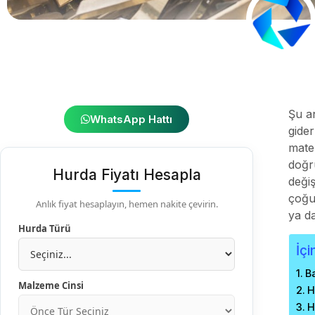
Şu a
WhatsApp Hattı
gider
mater
doğr
Hurda Fiyatı Hesapla
değiş
çoğu
Anlık fiyat hesaplayın, hemen nakite çevirin.
ya da
Hurda Türü
İçi
Ba
Malzeme Cinsi
H
H