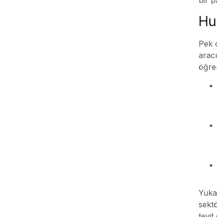
Hu
Pek ç
aracı
öğren
Yukar
sektö
teyit