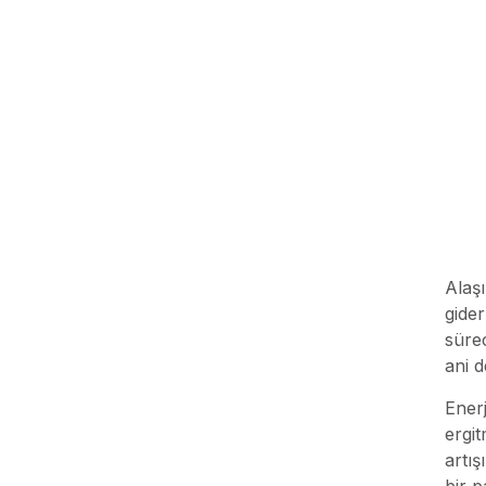
Alaşı
gider
sürec
ani d
Enerj
ergit
artış
bir p