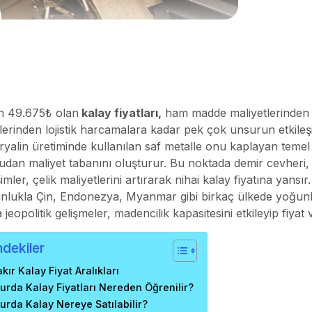
n 49.675₺ olan
kalay fiyatları
,
ham madde maliyetlerinden k
lerinden lojistik harcamalara kadar pek çok unsurun etkileşi
yalin üretiminde kullanılan saf metalle onu kaplayan temel a
udan maliyet tabanını oluşturur. Bu noktada demir cevheri, 
imler, çelik maliyetlerini artırarak nihai kalay fiyatına yans
nlukla Çin, Endonezya, Myanmar gibi birkaç ülkede yoğunlaşm
 jeopolitik gelişmeler, madencilik kapasitesini etkileyip fiyat 
ndekiler
kır Kalay Fiyat Aralıkları
urda Kalay Fiyatları Nereden Öğrenilir?
urda Kalay Nereye Satılabilir?