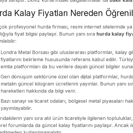
rda Kalay Fiyatları Nereden Öğrenil
ok profesyonel hurda firması, resmi internet sitelerinde ya d
lığıyla fiyat bilgisi paylaşır. Bunun yanı sıra
hurda kalay fiy
ilebilir:
Londra Metal Borsası gibi uluslararası platformlar, kalay gi
fiyatlarını belirleme hususunda referans kabul edilir. Türkiy
emtia platformları da bu verilere dayalı güncel bilgiler suna
Geri dönüşüm sektörüne özel olan dijital platformlar, hur
metalin güncel kilogram ücretlerini yayınlar. Bunun yanı sır
hareketleri hakkında da bilgi verir.
Bazı sanayi ve ticaret odaları, bölgesel metal piyasaları hak
yayımlayabilir.
ıdakilerin yanı sıra atıl ürün ticaretiyle ilgilenen toplulukl
rel forumlarda da güncel kalay fiyatlarını paylaşır. Ancak il
 edilmeden kullanılmamalıdır.