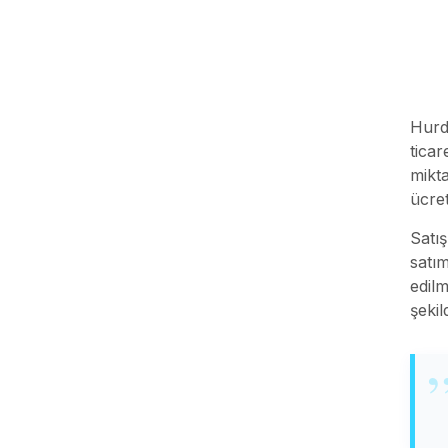
Hurda
ticar
mikt
ücret
Satış
satı
edilm
şekil