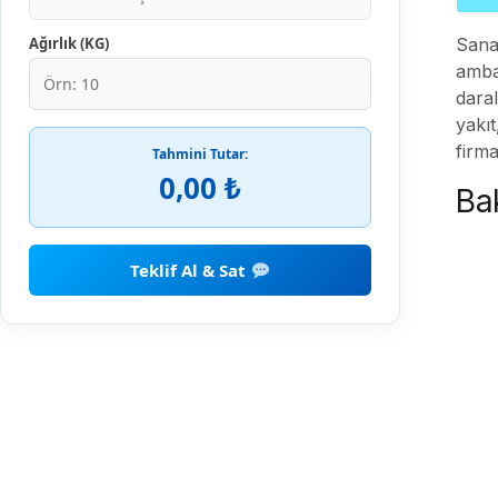
Ağırlık (KG)
Sanay
ambal
daral
yakıt
firma
Tahmini Tutar:
0,00 ₺
Bak
Teklif Al & Sat