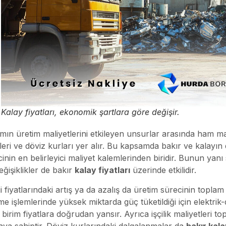
Kalay fiyatları, ekonomik şartlara göre değişir.
mın üretim maliyetlerini etkileyen unsurlar arasında ham madde
leri ve döviz kurları yer alır. Bu kapsamda bakır ve kalayın
inin en belirleyici maliyet kalemlerinden biridir. Bunun yanı
eğişiklikler de bakır
kalay fiyatları
üzerinde etkilidir.
i fiyatlarındaki artış ya da azalış da üretim sürecinin toplam ma
me işlemlerinde yüksek miktarda güç tüketildiği için elektrik-d
ı birim fiyatlara doğrudan yansır. Ayrıca işçilik maliyetleri 
aya sahiptir. Döviz kurlarındaki dalgalanmalar da
bakır kala