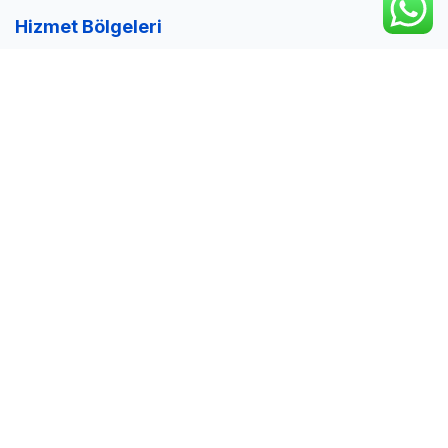
Hizmet Bölgeleri
Tuzla Hurdacı
Gebze Hurdacı
Yalova Hurdacı
Sakarya Hurdacı
Sektörel Blog
Hurda piyasası analizleri, geri dönüşüm ipuçları ve en güncel
haberler için blog sayfamızı ziyaret edin.
Blog'a Göz At