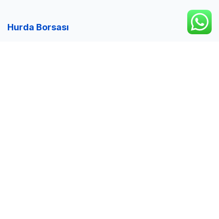
Hurda Borsası
Hurda Borsası, güncel hurda fiyatlarını ederi üzerinden
öğrenebileceğiniz ve elinizdeki hurdaları karlı bir şekilde
değerlendirmenizi sağlayacak bir platformdur.
Hurda Fiyatları
Alüminyum Hurda Fiyatları
Demir Hurda Fiyatları
Kablo Hurda Fiyatları
Sarı Hurda Fiyatları
Hizmet Bölgeleri